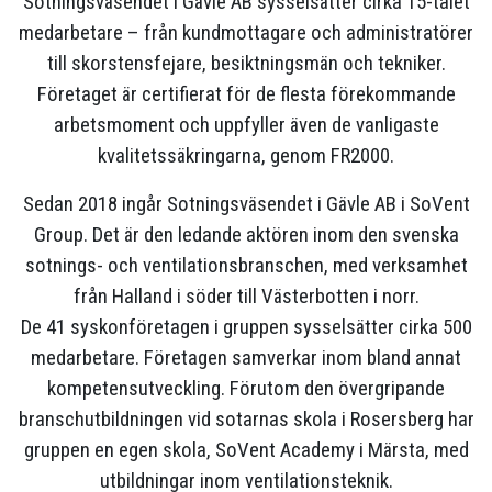
Sotningsväsendet i Gävle AB sysselsätter cirka 15-talet
medarbetare – från kundmottagare och administratörer
till skorstensfejare, besiktningsmän och tekniker.
Företaget är certifierat för de flesta förekommande
arbetsmoment och uppfyller även de vanligaste
kvalitetssäkringarna, genom FR2000.
Sedan 2018 ingår Sotningsväsendet i Gävle AB i SoVent
Group. Det är den ledande aktören inom den svenska
sotnings- och ventilationsbranschen, med verksamhet
från Halland i söder till Västerbotten i norr.
De 41 syskonföretagen i gruppen sysselsätter cirka 500
medarbetare. Företagen samverkar inom bland annat
kompetensutveckling. Förutom den övergripande
branschutbildningen vid sotarnas skola i Rosersberg har
gruppen en egen skola, SoVent Academy i Märsta, med
utbildningar inom ventilationsteknik.