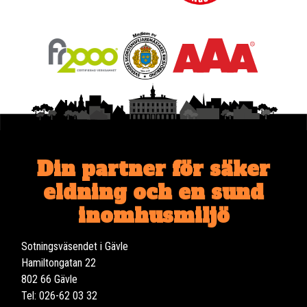
Din partner för säker
eldning och en sund
inomhusmiljö
Sotningsväsendet i Gävle
Hamiltongatan 22
802 66 Gävle
Tel: 026-62 03 32