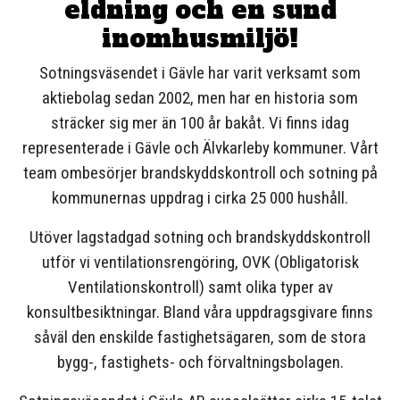
eldning och en sund
Om oss
inomhusmiljö!
Sotarportalen
Sotningsväsendet i Gävle har varit verksamt som
aktiebolag sedan 2002, men har en historia som
Kontakt
sträcker sig mer än 100 år bakåt. Vi finns idag
Ändra uppgifter
representerade i Gävle och Älvkarleby kommuner. Vårt
team ombesörjer brandskyddskontroll och sotning på
KUNDNÖJDHET
kommunernas uppdrag i cirka 25 000 hushåll.
Utöver lagstadgad sotning och brandskyddskontroll
utför vi ventilationsrengöring, OVK (Obligatorisk
Ventilationskontroll) samt olika typer av
konsultbesiktningar. Bland våra uppdragsgivare finns
såväl den enskilde fastighetsägaren, som de stora
bygg-, fastighets- och förvaltningsbolagen.