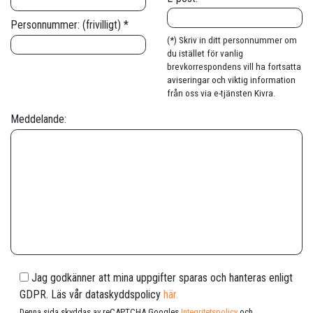
Personnummer: (frivilligt) *
(*) Skriv in ditt personnummer om
du istället för vanlig
brevkorrespondens vill ha fortsatta
aviseringar och viktig information
från oss via e-tjänsten Kivra.
Meddelande:
Jag godkänner att mina uppgifter sparas och hanteras enligt
GDPR. Läs vår dataskyddspolicy
här.
Denna sida skyddas av reCAPTCHA Googles
Integritetspolicy
och