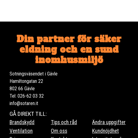
Din partner för säker
eldning och en sund
inomhusmiljö
Sotningsväsendet i Gävle
Hamiltongatan 22
802 66 Gävle
Tel: 026-62 03 32
info@sotaren.it
GÅ DIREKT TILL:
Brandskydd
Tips och råd
Ändra uppgifter
Ventilation
Om oss
Kundnöjdhet