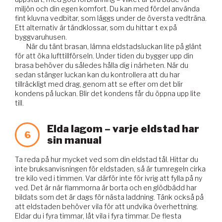
miljön och din egen komfort. Du kan med fördel använda
fint kluvna vedbitar, som läggs under de översta vedträna.
Ett alternativ är tändklossar, som du hittar t ex på
byggvaruhusen.
När du tänt brasan, lämna eldstadsluckan lite på glänt
för att öka lufttillförseln. Under tiden du bygger upp din
brasa behöver du således hålla dig i närheten. När du
sedan stänger luckan kan du kontrollera att du har
tillräckligt med drag, genom att se efter om det blir
kondens på luckan. Blir det kondens får du öppna upp lite
till.
Elda lagom – varje eldstad har
6
sin manual
Ta reda på hur mycket ved som din eldstad tål. Hittar du
inte bruksanvisningen för eldstaden, så är tumregeln cirka
tre kilo ved i timmen. Var därför inte för ivrig att fylla på ny
ved. Det är när flammorna är borta och en glödbädd har
bildats som det är dags för nästa laddning. Tänk också på
att eldstaden behöver vila för att undvika överhettning.
Eldar du i fyra timmar, låt vila i fyra timmar. De flesta