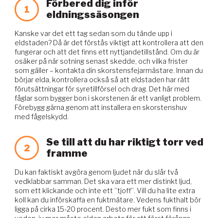
Förbered dig inför
1
eldningssäsongen
Kanske var det ett tag sedan som du tände upp i
eldstaden? Då är det förstås viktigt att kontrollera att den
fungerar och att det finns ett nyttjandetillstånd. Om du är
osäker på när sotning senast skedde, och vilka frister
som gäller – kontakta din skorstensfejarmästare. Innan du
börjar elda, kontrollera också så att eldstaden har rätt
förutsättningar för syretillförsel och drag. Det här med
fåglar som bygger bon i skorstenen är ett vanligt problem.
Förebygg gärna genom att installera en skorstenshuv
med fågelskydd.
Se till att du har riktigt torr ved
2
framme
Du kan faktiskt avgöra genom ljudet när du slår två
vedklabbar samman. Det ska vara ett mer distinkt ljud,
som ett klickande och inte ett ”tjoff”. Vill du ha lite extra
koll kan du införskaffa en fuktmätare. Vedens fukthalt bör
ligga på cirka 15-20 procent. Desto mer fukt som finns i