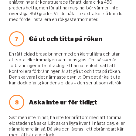
anläggningar är konstruerade för att klara cirka 450
graders hetta, men för att ha marginal bör värmen inte
överstiga 350 grader. Vill du hålla lite extra koll så kan du
med fördel installera en rökgastermometer.
Gå ut och titta på röken
7
En rätt eldad brasa brinner med en klargul låga och utan
att sota eller imma igen kaminens glas. Om så sker är
förbränningen inte tillräcklig. Ett annat enkelt sätt att
kontrollera förbränningen är att gå ut och titta på röken.
Den ska vara i det närmaste osynlig. Om det är kallt ute
kan dock ofarlig kondens bildas – den ser ut som vit rök.
Aska inte ur för tidigt
8
Sist men inte minst; ha inte för bråttom med att tömma
eldstaden på aska. Låt askan ligga kvar till nästa dag, eller
gärna längre än så. Då ska den läggas i ett obrännbart kärl
med tättslutande lock.