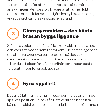
veden, ju mer måste elden arbeta för att först förånga
fukten – istället för att koncentrera sig på att värma
anläggningen. Men desto viktigare är att ju mer fukt –
desto större risk för sot och tjärbildning i rökkanalerna,
vilket på sikt kan orsaka skorstensbrand.
Glöm pyramiden – den bästa
3
brasan byggs liggande
Ställ inte veden upp – låt istället vedklabbarna ligga ned
och korslägg veden som i en fyrkant. Ett bottenlager och
ett eller två lager ovanpå (beroende på tjocklek och
dimension) kan vara lämpligt. Genom denna formation
tillser du att elden får luft underifrån och skapar bästa
förutsättningar för snabb uppstart.
Syna spjället!
4
Det är så lätt hänt att man missar den lilla detaljen, med
spjällets position. Se också till att verkligen börja lära
känna din eldstad – inte minst hur luftgenomströmningen