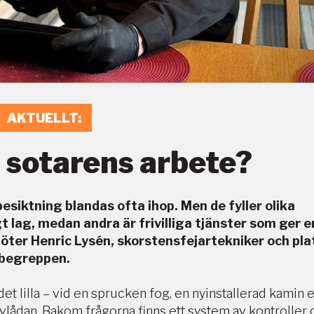
AKTUELLT
i sotarens arbete?
siktning blandas ofta ihop. Men de fyller olika
gt lag, medan andra är frivilliga tjänster som ger 
möter Henric Lysén, skorstensfejartekniker och pl
t begreppen
.
et lilla – vid en sprucken fog, en nyinstallerad kamin e
lådan. Bakom frågorna finns ett system av kontroller 