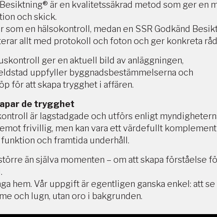
 Besiktning® är en kvalitetssäkrad metod som ger en 
ion och skick.
är som en hälsokontroll, medan en SSR Godkänd Besikt
rar allt med protokoll och foton och ger konkreta råd
skontroll ger en aktuell bild av anläggningen,
ny eldstad uppfyller byggnadsbestämmelserna och
 för att skapa trygghet i affären.
skapar de trygghet
ntroll är lagstadgade och utförs enligt myndighetern
remot frivillig, men kan vara ett värdefullt komplement
, funktion och framtida underhåll.
större än själva momenten – om att skapa förståelse fö
.
nga hem. Vår uppgift är egentligen ganska enkel: att se ti
rme och lugn, utan oro i bakgrunden.