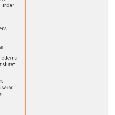
r under
rens
lt.
 moderna
t slutet
na
viserar
ån