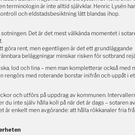
 terminologin är inte alltid självklar. Henric Lysén ha
kontroll och eldstadsbesiktning lätt blandas ihop.
 sotningen. Det är det mest välkända momentet i sota
t.
tt göra rent, men egentligen är det ett grundläggande
brännbara beläggningar minskar risken för sotbrand rejä
viska, lod och lina – men man kompletterar också med
en rengörs med roterande borstar inifrån och uppåt i et
yckor och utförs på uppdrag av kommunen. Intervaller
du inte själv hålla koll på när det är dags – sotaren a
t är enkelt men avgörande: att hålla rökkanaler fria fr
kerheten