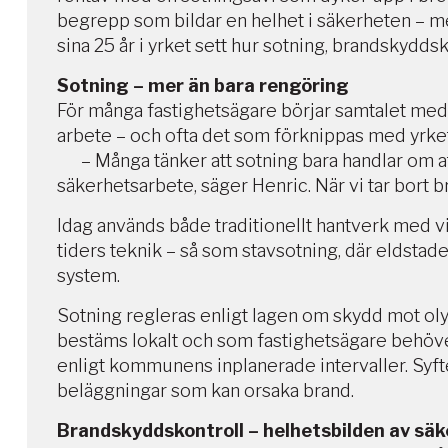
begrepp som bildar en helhet i säkerheten – men
sina 25 år i yrket sett hur sotning, brandskydds
Sotning – mer än bara rengöring
För många fastighetsägare börjar samtalet med
arbete – och ofta det som förknippas med yrke
– Många tänker att sotning bara handlar om a
säkerhetsarbete, säger Henric. När vi tar bort 
Idag används både traditionellt hantverk med 
tiders teknik – så som stavsotning, där eldstad
system.
Sotning regleras enligt lagen om skydd mot ol
bestäms lokalt och som fastighetsägare behöver 
enligt kommunens inplanerade intervaller. Syfte
beläggningar som kan orsaka brand.
Brandskyddskontroll – helhetsbilden av sä