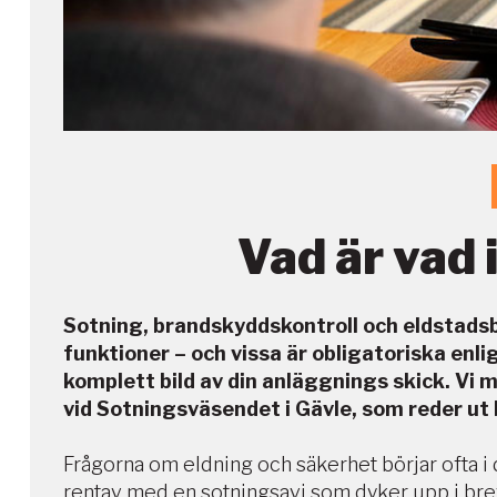
Vad är vad 
Sotning, brandskyddskontroll och eldstadsbe
funktioner – och vissa är obligatoriska enli
komplett bild av din anläggnings skick. Vi 
vid Sotningsväsendet i Gävle, som reder u
Frågorna om eldning och säkerhet börjar ofta i d
rentav med en sotningsavi som dyker upp i brev