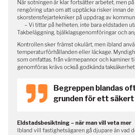
När sotningen är klar fortsätter arbetet, men p
rengöring utan om att upptäcka risker innan de
skorstensfejartekniker på uppdrag av kommunen, v
– Vi tittar på helheten, inte bara eldstaden 
Takbeläggning, bjälklagsgenomföringar och ang
Kontrollen sker främst okulärt, men ibland anvä
temperaturförhållanden eller läckage. Myndighe
som omfattas, från värmepannor och kaminer till
genomföras krävs också godkända taksäkerhet
Begreppen blandas ofta
grunden för ett säker
Eldstadsbesiktning – när man vill veta mer
Ibland vill fastighetsägaren gå djupare än vad