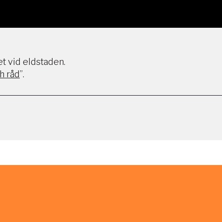
et vid eldstaden.
h råd
”.