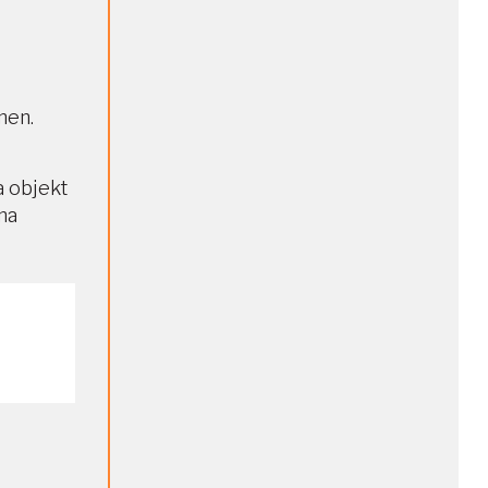
nen.
a objekt
na