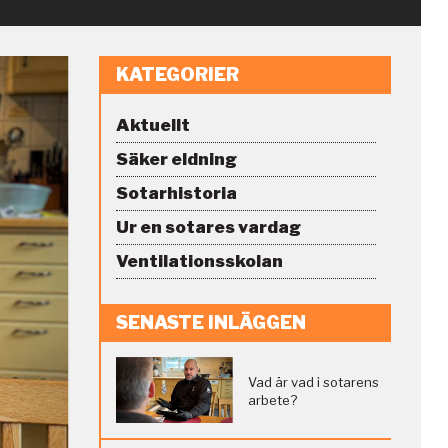
KATEGORIER
Aktuellt
Säker eldning
Sotarhistoria
Ur en sotares vardag
Ventilationsskolan
SENASTE INLÄGGEN
Vad är vad i sotarens
arbete?