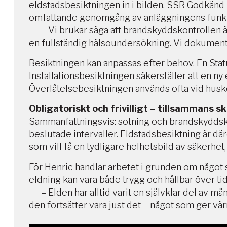
eldstadsbesiktningen in i bilden. SSR Godkänd
omfattande genomgång av anläggningens funkt
– Vi brukar säga att brandskyddskontrollen 
en fullständig hälsoundersökning. Vi dokumente
Besiktningen kan anpassas efter behov. En Statu
Installationsbesiktningen säkerställer att en 
Överlåtelsebesiktningen används ofta vid husköp
Obligatoriskt och frivilligt – tillsammans 
Sammanfattningsvis: sotning och brandskyddsko
beslutade intervaller. Eldstadsbesiktning är dä
som vill få en tydligare helhetsbild av säkerhet
För Henric handlar arbetet i grunden om något 
eldning kan vara både trygg och hållbar över tid
– Elden har alltid varit en självklar del av må
den fortsätter vara just det – något som ger vä