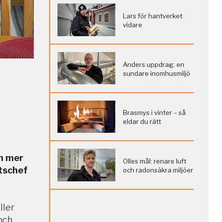
Lars för hantverket
vidare
Anders uppdrag: en
sundare inomhusmiljö
Brasmys i vinter – så
eldar du rätt
en mer
Olles mål: renare luft
atschef
och radonsäkra miljöer
ller
och