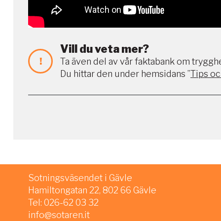
Vill du veta mer?
!
Ta även del av vår faktabank om tryggh
Du hittar den under hemsidans ”
Tips oc
Sotningsväsendet i Gävle
Hamiltongatan 22, 802 66 Gävle
Tel: 026-62 03 32
info@sotaren.it