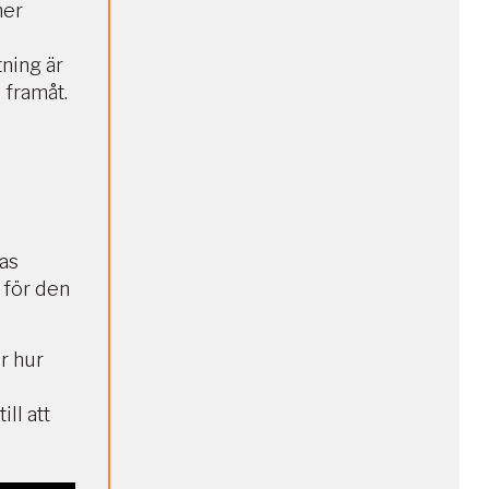
mer
ning är
 framåt.
as
 för den
r hur
ll att