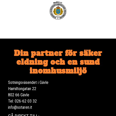
Din partner för säker
eldning och en sund
inomhusmiljö
Sotningsväsendet i Gävle
Hamiltongatan 22
802 66 Gävle
Tel: 026-62 03 32
info@sotaren.it