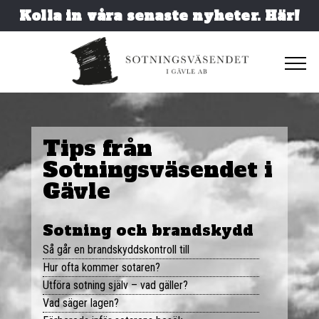
Kolla in våra senaste nyheter. Här!
Hem
Tips från
Brandskydd
Sotningsväsendet i
Sotning
Ventilation
Gävle
Brandskyddskontroll
Ventilationsrengöring för villa och småhus
Radon
Sotning och brandskydd
SSR Godkänd besiktning
Ventilationsrengöring för BRF och förvaltning
Så går en brandskyddskontroll till
Priser
Hur ofta kommer sotaren?
OVK
Utföra sotning själv – vad gäller?
Tips & råd
Vad säger lagen?