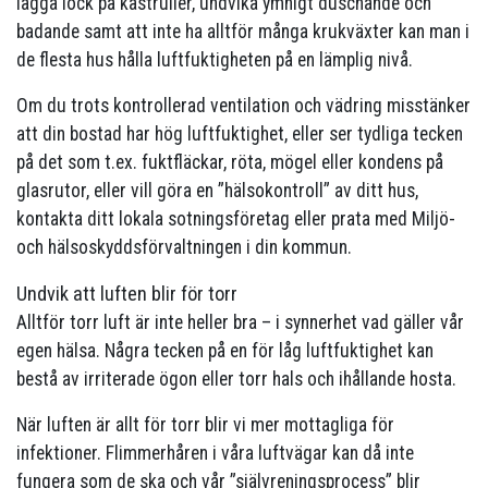
lägga lock på kastruller, undvika ymnigt duschande och
badande samt att inte ha alltför många krukväxter kan man i
de flesta hus hålla luftfuktigheten på en lämplig nivå.
Om du trots kontrollerad ventilation och vädring misstänker
att din bostad har hög luftfuktighet, eller ser tydliga tecken
på det som t.ex. fuktfläckar, röta, mögel eller kondens på
glasrutor, eller vill göra en ”hälsokontroll” av ditt hus,
kontakta ditt lokala sotningsföretag eller prata med Miljö-
och hälsoskyddsförvaltningen i din kommun.
Undvik att luften blir för torr
Alltför torr luft är inte heller bra – i synnerhet vad gäller vår
egen hälsa. Några tecken på en för låg luftfuktighet kan
bestå av irriterade ögon eller torr hals och ihållande hosta.
När luften är allt för torr blir vi mer mottagliga för
infektioner. Flimmerhåren i våra luftvägar kan då inte
fungera som de ska och vår ”självreningsprocess” blir