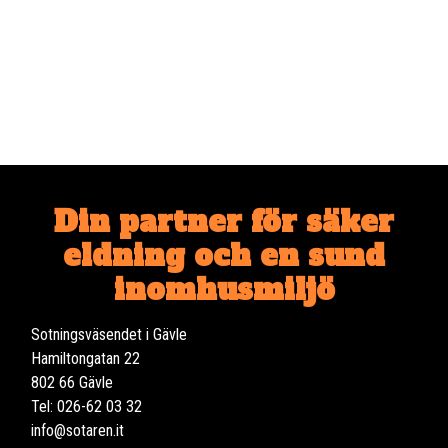
Din partner för säker
eldning och en sund
inomhusmiljö
Sotningsväsendet i Gävle
Hamiltongatan 22
802 66 Gävle
Tel: 026-62 03 32
info@sotaren.it