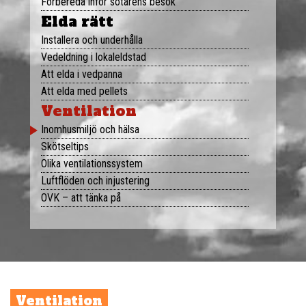
Förbereda inför sotarens besök
Om oss
Elda rätt
Sotarportalen
Installera och underhålla
Vedeldning i lokaleldstad
Kontakt
Att elda i vedpanna
Att elda med pellets
Ventilation
Ändra uppgifter
Inomhusmiljö och hälsa
KUNDNÖJDHET
Skötseltips
Olika ventilationssystem
Luftflöden och injustering
OVK – att tänka på
Ventilation