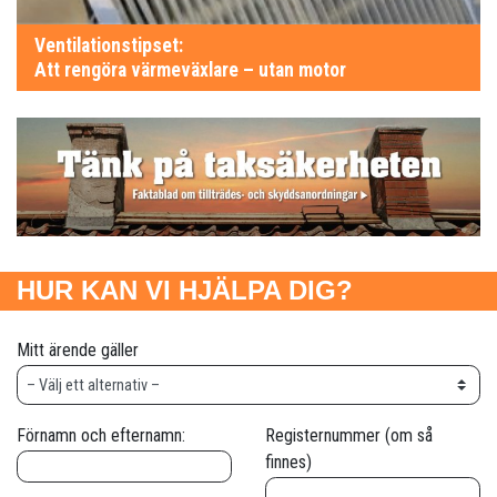
Ventilationstipset:
Att rengöra värmeväxlare – utan motor
HUR KAN VI HJÄLPA DIG?
Mitt ärende gäller
Förnamn och efternamn:
Registernummer (om så
finnes)